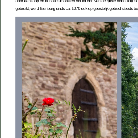
door aankoop en donaties maakten het tot een van de rijkste benedictijn
gebruikt, werd Ilsenburg sinds ca. 1070 ook op geestelijk gebied steeds