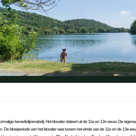
voormalige benedictijnenabdij. Het klooster dateert uit de 11e en 12e eeuw. De eigena
ren. De bloeiperiode van het klooster was tussen het einde van de 11e en de 13e eeu