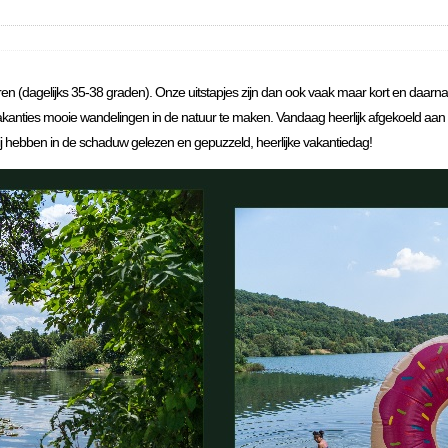
(dagelijks 35-38 graden). Onze uitstapjes zijn dan ook vaak maar kort en daarna 
e vakanties mooie wandelingen in de natuur te maken. Vandaag heerlijk afgekoeld aa
j hebben in de schaduw gelezen en gepuzzeld, heerlijke vakantiedag!