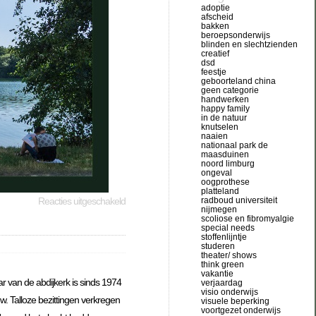
adoptie
afscheid
bakken
beroepsonderwijs
blinden en slechtzienden
creatief
dsd
feestje
geboorteland china
geen categorie
handwerken
happy family
in de natuur
knutselen
naaien
nationaal park de
maasduinen
noord limburg
ongeval
oogprothese
platteland
radboud universiteit
Reacties uitgeschakeld
nijmegen
scoliose en fibromyalgie
special needs
stoffenlijntje
studeren
theater/ shows
think green
vakantie
ar van de abdijkerk is sinds 1974
verjaardag
visio onderwijs
w. Talloze bezittingen verkregen
visuele beperking
voortgezet onderwijs