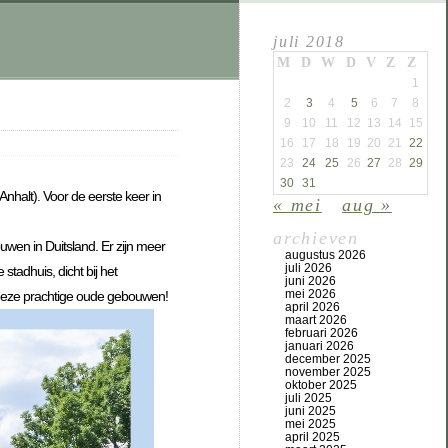
juli 2018
M
D
W
D
V
Z
Z
1
2
3
4
5
6
7
8
9
10
11
12
13
14
15
16
17
18
19
20
21
22
23
24
25
26
27
28
29
30
31
nhalt). Voor de eerste keer in
« mei
aug »
archieven
wen in Duitsland. Er zijn meer
augustus 2026
juli 2026
tadhuis, dicht bij het
juni 2026
mei 2026
 deze prachtige oude gebouwen!
april 2026
maart 2026
februari 2026
januari 2026
december 2025
november 2025
oktober 2025
juli 2025
juni 2025
mei 2025
april 2025