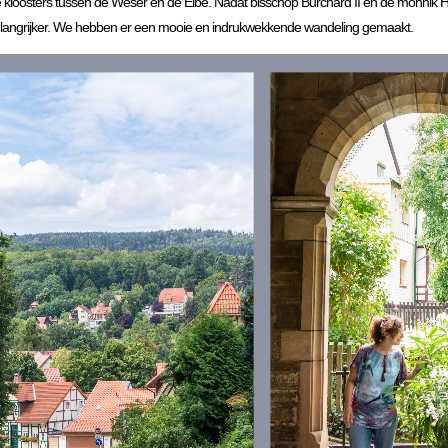
se kloosters tussen de Weser en de Elbe. Nadat bisschop Burchard II en de monnik 
 belangrijker. We hebben er een mooie en indrukwekkende wandeling gemaakt.