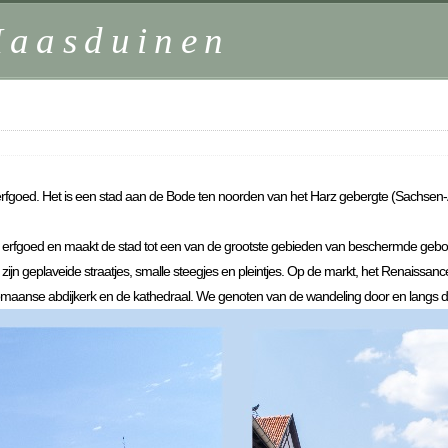
Maasduinen
erfgoed. Het is een stad aan de Bode ten noorden van het Harz gebergte (Sachsen-A
l erfgoed en maakt de stad tot een van de grootste gebieden van beschermde gebou
jn geplaveide straatjes, smalle steegjes en pleintjes. Op de markt, het Renaissance s
Romaanse abdijkerk en de kathedraal. We genoten van de wandeling door en langs