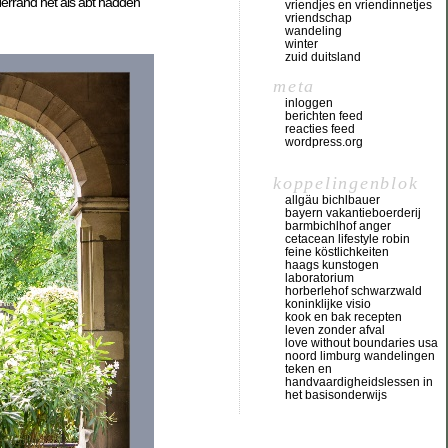
Herrand het als abt hadden
vriendjes en vriendinnetjes
vriendschap
wandeling
winter
zuid duitsland
meta
inloggen
berichten feed
reacties feed
wordpress.org
koppelingenblok
allgäu bichlbauer
bayern vakantieboerderij
barmbichlhof anger
cetacean lifestyle robin
feine köstlichkeiten
haags kunstogen
laboratorium
horberlehof schwarzwald
koninklijke visio
kook en bak recepten
leven zonder afval
love without boundaries usa
noord limburg wandelingen
teken en
handvaardigheidslessen in
het basisonderwijs