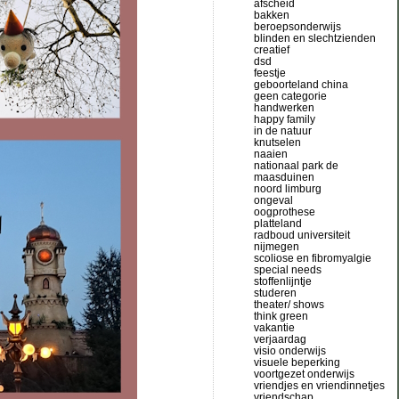
afscheid
bakken
beroepsonderwijs
blinden en slechtzienden
creatief
dsd
feestje
geboorteland china
geen categorie
handwerken
happy family
in de natuur
knutselen
naaien
nationaal park de
maasduinen
noord limburg
ongeval
oogprothese
platteland
radboud universiteit
nijmegen
scoliose en fibromyalgie
special needs
stoffenlijntje
studeren
theater/ shows
think green
vakantie
verjaardag
visio onderwijs
visuele beperking
voortgezet onderwijs
vriendjes en vriendinnetjes
vriendschap