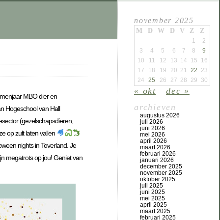
november 2025
M
D
W
D
V
Z
Z
1
2
3
4
5
6
7
8
9
10
11
12
13
14
15
16
17
18
19
20
21
22
23
24
25
26
27
28
29
30
« okt
dec »
examenjaar MBO dier en
archieven
an Hogeschool van Hall
augustus 2026
iesector (gezelschapsdieren,
juli 2026
juni 2026
e op zult laten vallen
mei 2026
april 2026
oween nights in Toverland. Je
maart 2026
februari 2026
n megatrots op jou! Geniet van
januari 2026
december 2025
november 2025
oktober 2025
juli 2025
juni 2025
mei 2025
april 2025
maart 2025
februari 2025