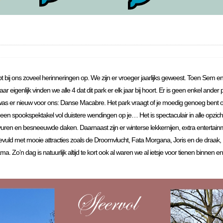
pt bij ons zoveel herinneringen op. We zijn er vroeger jaarlijks geweest. Toen Sem
eigenlijk vinden we alle 4 dat dit park er elk jaar bij hoort. Er is geen enkel ander 
eer was er nieuw voor ons: Danse Macabre. Het park vraagt of je moedig genoeg ben
en spookspektakel vol duistere wendingen op je… Het is spectaculair in alle opzichte
evuren en besneeuwde daken. Daarnaast zijn er winterse lekkernijen, extra entertai
d met mooie attracties zoals de Droomvlucht, Fata Morgana, Joris en de draak
 Zo’n dag is natuurlijk altijd te kort ook al waren we al ietsje voor tienen binnen 