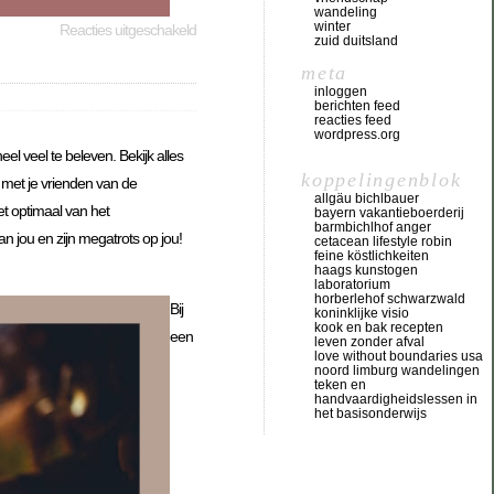
wandeling
winter
Reacties uitgeschakeld
zuid duitsland
meta
inloggen
berichten feed
reacties feed
wordpress.org
l veel te beleven. Bekijk alles
koppelingenblok
 met je vrienden van de
allgäu bichlbauer
et optimaal van het
bayern vakantieboerderij
barmbichlhof anger
 jou en zijn megatrots op jou!
cetacean lifestyle robin
feine köstlichkeiten
haags kunstogen
laboratorium
horberlehof schwarzwald
Bij
koninklijke visio
kook en bak recepten
een
leven zonder afval
love without boundaries usa
noord limburg wandelingen
teken en
handvaardigheidslessen in
het basisonderwijs