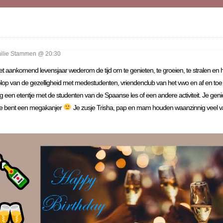
lie Stammen @ 20:30
aankomend levensjaar wederom de tijd om te genieten, te groeien, te stralen en hee
lop van de gezelligheid met medestudenten, vriendenclub van het vwo en af en toe
tig een etentje met de studenten van de Spaanse les of een andere activiteit. Je geni
; je bent een megakanjer
Je zusje Trisha, pap en mam houden waanzinnig veel van