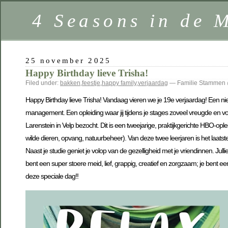
4 Seasons in de 
25 november 2025
Happy Birthday lieve Trisha!
Filed under:
bakken
,
feestje
,
happy family
,
verjaardag
— Familie Stammen 
Happy Birthday lieve Trisha! Vandaag vieren we je 19e verjaardag! Een ni
management. Een opleiding waar jij tijdens je stages zoveel vreugde en 
Larenstein in Velp bezocht. Dit is een tweejarige, praktijkgerichte HBO-op
wilde dieren, opvang, natuurbeheer). Van deze twee leerjaren is het laatste
Naast je studie geniet je volop van de gezelligheid met je vriendinnen. Ju
bent een super stoere meid, lief, grappig, creatief en zorgzaam; je bent 
deze speciale dag!!