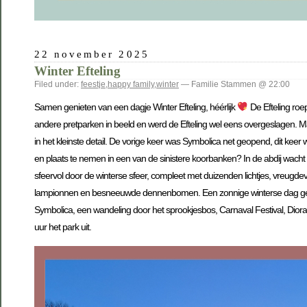
22 november 2025
Winter Efteling
Filed under:
feestje
,
happy family
,
winter
— Familie Stammen @ 22:00
Samen genieten van een dagje Winter Efteling, héérlijk
De Efteling roe
andere pretparken in beeld en werd de Efteling wel eens overgeslagen. Maar 
in het kleinste detail. De vorige keer was Symbolica net geopend, dit k
en plaats te nemen in een van de sinistere koorbanken? In de abdij wacht e
sfeervol door de winterse sfeer, compleet met duizenden lichtjes, vreugd
lampionnen en besneeuwde dennenbomen. Een zonnige winterse dag gevul
Symbolica, een wandeling door het sprookjesbos, Carnaval Festival, Diorama.
uur het park uit.