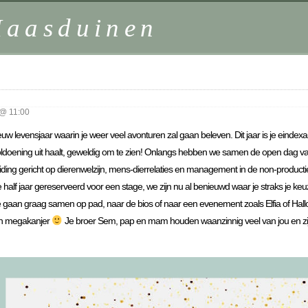
Maasduinen
@ 11:00
euw levensjaar waarin je weer veel avonturen zal gaan beleven. Dit jaar is je eind
voldoening uit haalt, geweldig om te zien! Onlangs hebben we samen de open dag v
leiding gericht op dierenwelzijn, mens-dierrelaties en management in de non-product
 half jaar gereserveerd voor een stage, we zijn nu al benieuwd waar je straks je keuz
llie gaan graag samen op pad, naar de bios of naar een evenement zoals Elfia of Hall
een megakanjer
Je broer Sem, pap en mam houden waanzinnig veel van jou en zij