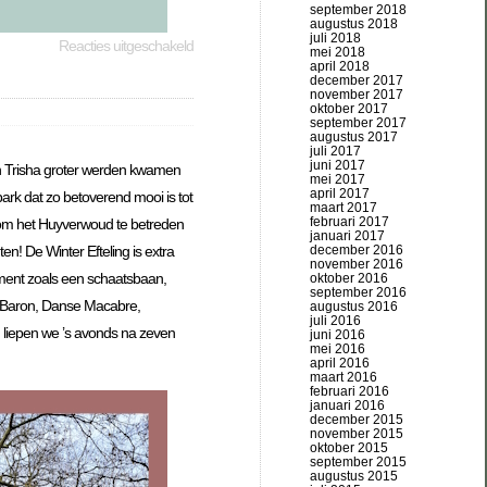
september 2018
augustus 2018
juli 2018
Reacties uitgeschakeld
mei 2018
april 2018
december 2017
november 2017
oktober 2017
september 2017
augustus 2017
juli 2017
juni 2017
 en Trisha groter werden kwamen
mei 2017
april 2017
park dat zo betoverend mooi is tot
maart 2017
februari 2017
t om het Huyverwoud te betreden
januari 2017
december 2016
n! De Winter Efteling is extra
november 2016
nment zoals een schaatsbaan,
oktober 2016
september 2016
, Baron, Danse Macabre,
augustus 2016
juli 2016
en liepen we ’s avonds na zeven
juni 2016
mei 2016
april 2016
maart 2016
februari 2016
januari 2016
december 2015
november 2015
oktober 2015
september 2015
augustus 2015