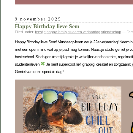
9 november 2025
Happy Birthday lieve Sem
Filed under:
feestje
,
happy family
,
studeren
,
verjaardag
,
vriendschap
— Fami
Happy Birthday lieve Sem! Vandaag vieren we je 22e verjaardag! Neem het 
met een open mind wat op je pad mag komen. Naast je studie geniet je vo
basisschool. Sinds geruime tijd geniet je wekelijks van theaterles, regelma
studentenleven
Je bent supercool, lief, grappig, creatief en zorgzaam
Geniet van deze speciale dag!!