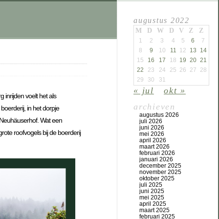
augustus 2022
M
D
W
D
V
Z
Z
1
2
3
4
5
6
7
8
9
10
11
12
13
14
15
16
17
18
19
20
21
22
23
24
25
26
27
28
29
30
31
« jul
okt »
inrijden voelt het als
archieven
erderij, in het dorpje
augustus 2026
de Neuhäuserhof. Wat een
juli 2026
juni 2026
te roofvogels bij de boerderij
mei 2026
april 2026
maart 2026
februari 2026
januari 2026
december 2025
november 2025
oktober 2025
juli 2025
juni 2025
mei 2025
april 2025
maart 2025
februari 2025