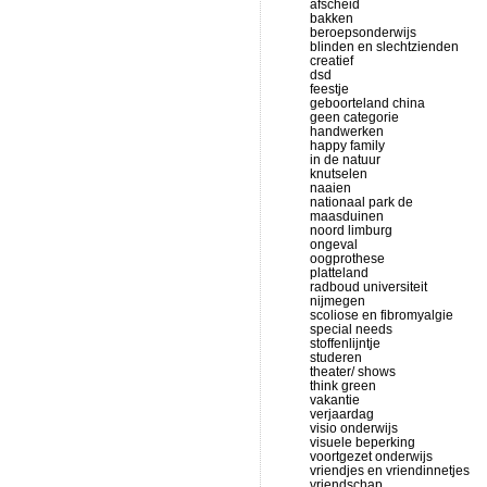
afscheid
bakken
beroepsonderwijs
blinden en slechtzienden
creatief
dsd
feestje
geboorteland china
geen categorie
handwerken
happy family
in de natuur
knutselen
naaien
nationaal park de
maasduinen
noord limburg
ongeval
oogprothese
platteland
radboud universiteit
nijmegen
scoliose en fibromyalgie
special needs
stoffenlijntje
studeren
theater/ shows
think green
vakantie
verjaardag
visio onderwijs
visuele beperking
voortgezet onderwijs
vriendjes en vriendinnetjes
vriendschap