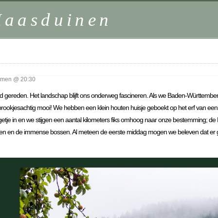
Maasduinen
mmen @ 20:30
ld gereden. Het landschap blijft ons onderweg fascineren. Als we Baden-Württemberg 
okjesachtig mooi! We hebben een klein houten huisje geboekt op het erf van een bo
weggetje in en we stijgen een aantal kilometers fiks omhoog naar onze bestemming; 
nden en de immense bossen. Al meteen de eerste middag mogen we beleven dat er gro