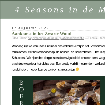
4 Seasons in de 
17 augustus 2022
Aankomst in het Zwarte Woud
Filed under:
happy family
,
in de natuur
,
platteland
,
vakantie
— Familie Sta
Vandaag zijn we vanuit de Eifel naar ons vakantieverblijf in het Schwarzwa
thuiskomen. Het heuvellandschap, de bossen, de Bauernhöfen… het is spro
Schuttertal. We rijden het dorpje in en de navigatie leidt ons een smal 
prachtige weg door het dichte bos. Een prettig verblijf met rondom weila
rondcirkelen, mooier kan de aankomst niet starten